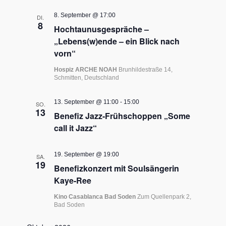
8. September @ 17:00
DI.
8
Hochtaunusgespräche –
„Lebens(w)ende – ein Blick nach
vorn“
Hospiz ARCHE NOAH
Brunhildestraße 14,
Schmitten, Deutschland
13. September @ 11:00
-
15:00
SO.
13
Benefiz Jazz-Frühschoppen „Some
call it Jazz“
19. September @ 19:00
SA.
19
Benefizkonzert mit Soulsängerin
Kaye-Ree
Kino Casablanca Bad Soden
Zum Quellenpark 2,
Bad Soden