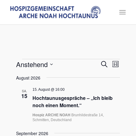
Veranstaltungen
Veranst
Verans
Anstehend
Suche
Liste
Ansich
Suche
Datum
Naviga
August 2026
und
wählen.
Ansichte
15. August @ 16:00
SA.
15
Navigat
Hochtaunusgespräche – „Ich bleib
noch einen Moment.“
Hospiz ARCHE NOAH
Brunhildestraße 14,
Schmitten, Deutschland
September 2026