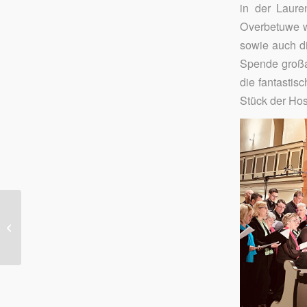
in der Laure
Overbetuwe wu
sowie auch d
Spende großa
die fantastis
Stück der Hosp
Europa Tag in Kronberg
im Taunus