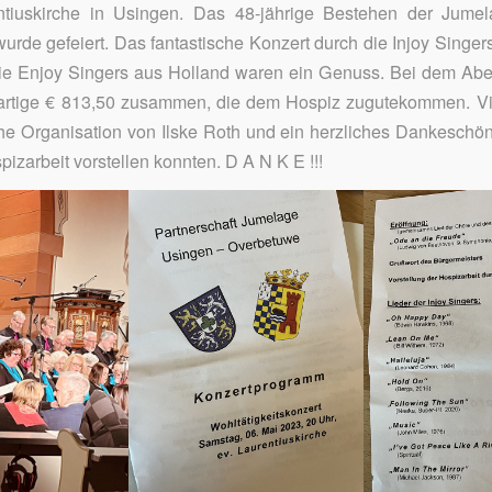
ntiuskirche in Usingen. Das 48-jährige Bestehen der Jume
rde gefeiert. Das fantastische Konzert durch die Injoy Singe
ie Enjoy Singers aus Holland waren ein Genuss. Bei dem Ab
rtige € 813,50 zusammen, die dem Hospiz zugutekommen. V
che Organisation von Ilske Roth und ein herzliches Dankeschön
izarbeit vorstellen konnten. D A N K E !!!