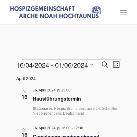
Veranstaltungen
Veranst
Verans
16/04/2024
 - 
01/06/2024
Suche
Liste
Ansich
Suche
Datum
Naviga
April 2024
und
wählen.
Ansichte
16. April 2024 @ 15:00
DI.
16
Navigat
Hausführungstermin
Stationäres Hospiz
Brunhildestrasse 14, Schmitten-
Niederreifenberg, Deutschland
16. April 2024 @ 16:00
-
17:30
DI.
16
Gemeinsam weniger einsam!